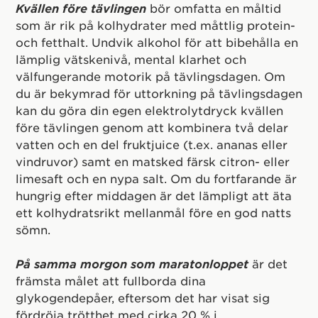
Kvällen före tävlingen
bör omfatta en måltid
som är rik på kolhydrater med måttlig protein-
och fetthalt. Undvik alkohol för att bibehålla en
lämplig vätskenivå, mental klarhet och
välfungerande motorik på tävlingsdagen. Om
du är bekymrad för uttorkning på tävlingsdagen
kan du göra din egen elektrolytdryck kvällen
före tävlingen genom att kombinera två delar
vatten och en del fruktjuice (t.ex. ananas eller
vindruvor) samt en matsked färsk citron- eller
limesaft och en nypa salt. Om du fortfarande är
hungrig efter middagen är det lämpligt att äta
ett kolhydratsrikt mellanmål före en god natts
sömn.
På samma morgon som maratonloppet
är det
främsta målet att fullborda dina
glykogendepåer, eftersom det har visat sig
fördröja trötthet med cirka 20 % i