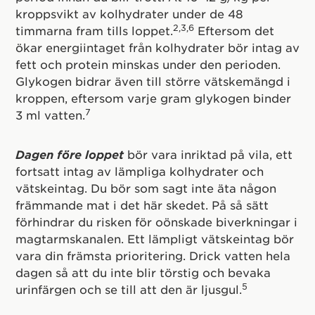
kroppsvikt av kolhydrater under de 48
2,3,6
timmarna fram tills loppet.
Eftersom det
ökar energiintaget från kolhydrater bör intag av
fett och protein minskas under den perioden.
Glykogen bidrar även till större vätskemängd i
kroppen, eftersom varje gram glykogen binder
7
3 ml vatten.
Dagen före loppet
bör vara inriktad på vila, ett
fortsatt intag av lämpliga kolhydrater och
vätskeintag. Du bör som sagt inte äta någon
främmande mat i det här skedet. På så sätt
förhindrar du risken för oönskade biverkningar i
magtarmskanalen. Ett lämpligt vätskeintag bör
vara din främsta prioritering. Drick vatten hela
dagen så att du inte blir törstig och bevaka
5
urinfärgen och se till att den är ljusgul.