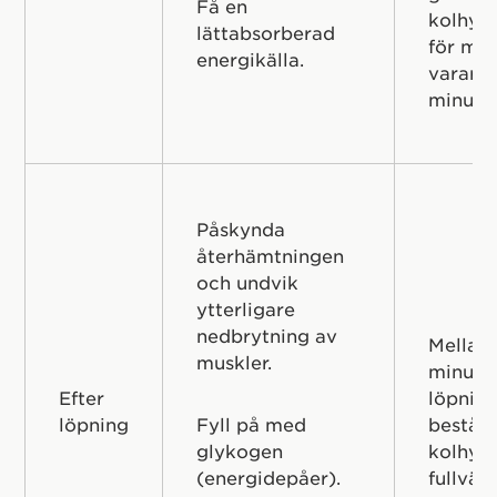
Få en
kolhyd
lättabsorberad
för mo
energikälla.
varar l
minuter
Påskynda
återhämtningen
och undvik
ytterligare
nedbrytning av
Mellan
muskler.
minuter
Efter
löpning
löpning
Fyll på med
beståe
glykogen
kolhyd
(energidepåer).
fullvär