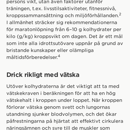
persons vikt, utan även faktorer utanför
träningen, t.ex. livsstilsaktiviteter, fitnessnivå,
2
kroppssammansättning och miljöförhållanden.
I allmänhet sträcker sig rekommendationerna
för maratonlöpning från 6–10 g kolhydrater per
kilo (g/kg) kroppsvikt om dagen. Det är ett mål
som inte alla idrottsutövare uppnår på grund av
bristande kunskaper eller olämpliga
4
måltidsförberedelser.
Drick rikligt med vätska
Utöver kolhydraterna är det viktigt att ta med
vätskekraven i beräkningen för att ha en hög
vätskehalt i kroppen under loppet. När kroppen
förlorar vätska genom svett och lungornas
utandning sjunker blodvolymen, och det ökar
påfrestningarna på hjärtat att effektivt cirkulera
näringsämnen och syre till de muskler som