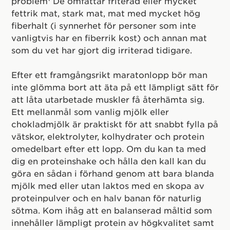
problem
De omfattar friterad eller mycket
fettrik mat, stark mat, mat med mycket hög
fiberhalt (i synnerhet för personer som inte
vanligtvis har en fiberrik kost) och annan mat
som du vet har gjort dig irriterad tidigare.
Efter ett framgångsrikt maratonlopp bör man
inte glömma bort att äta på ett lämpligt sätt för
att låta utarbetade muskler få återhämta sig.
Ett mellanmål som vanlig mjölk eller
chokladmjölk är praktiskt för att snabbt fylla på
vätskor, elektrolyter, kolhydrater och protein
omedelbart efter ett lopp. Om du kan ta med
dig en proteinshake och hålla den kall kan du
göra en sådan i förhand genom att bara blanda
mjölk med eller utan laktos med en skopa av
proteinpulver och en halv banan för naturlig
sötma. Kom ihåg att en balanserad måltid som
innehåller lämpligt protein av högkvalitet samt