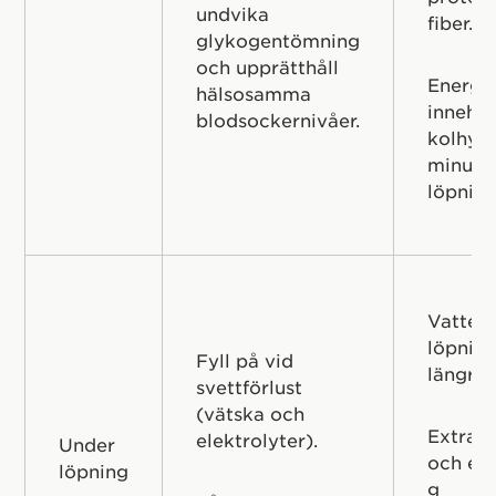
undvika
fiber.
glykogentömning
och upprätthåll
Energii
hälsosamma
innehå
blodsockernivåer.
kolhydr
minuter
löpning
Vatten 
löpning
Fyll på vid
längre 
svettförlust
(vätska och
Extra e
elektrolyter).
Under
och en
löpning
g