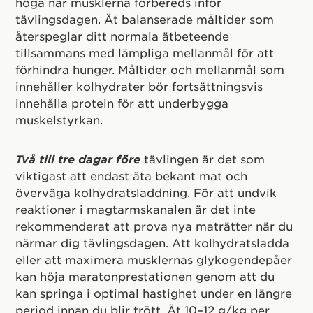
höga när musklerna förbereds inför
tävlingsdagen. Ät balanserade måltider som
återspeglar ditt normala ätbeteende
tillsammans med lämpliga mellanmål för att
förhindra hunger. Måltider och mellanmål som
innehåller kolhydrater bör fortsättningsvis
innehålla protein för att underbygga
muskelstyrkan.
Två till tre dagar före
tävlingen är det som
viktigast att endast äta bekant mat och
överväga kolhydratsladdning. För att undvik
reaktioner i magtarmskanalen är det inte
rekommenderat att prova nya maträtter när du
närmar dig tävlingsdagen. Att kolhydratsladda
eller att maximera musklernas glykogendepåer
kan höja maratonprestationen genom att du
kan springa i optimal hastighet under en längre
period innan du blir trött. Ät 10–12 g/kg per