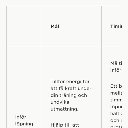
Mål
Timing
Måltid
inför l
Tillför energi för
Ett bal
att få kraft under
mellan
din träning och
timmar
undvika
löpnin
utmattning.
halt av
Inför
och måt
löpning
Hjälp till att
protein