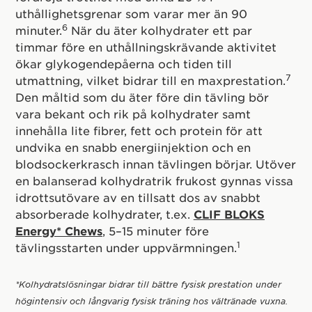
uthållighetsgrenar som varar mer än 90
6
minuter.
När du äter kolhydrater ett par
timmar före en uthållningskrävande aktivitet
ökar glykogendepåerna och tiden till
7
utmattning, vilket bidrar till en maxprestation.
Den måltid som du äter före din tävling bör
vara bekant och rik på kolhydrater samt
innehålla lite fibrer, fett och protein för att
undvika en snabb energiinjektion och en
blodsockerkrasch innan tävlingen börjar. Utöver
en balanserad kolhydratrik frukost gynnas vissa
idrottsutövare av en tillsatt dos av snabbt
absorberade kolhydrater, t.ex.
CLIF BLOKS
Energy* Chews
, 5–15 minuter före
1
tävlingsstarten under uppvärmningen.
*Kolhydratslösningar bidrar till bättre fysisk prestation under
högintensiv och långvarig fysisk träning hos vältränade vuxna.