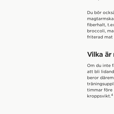
Du bör också
magtarmskana
fiberhalt, t.
broccoli, ma
friterad mat
Vilka är
Om du inte f
att bli lidand
beror däremo
träningsuppl
timmar före 
4
kroppsvikt.