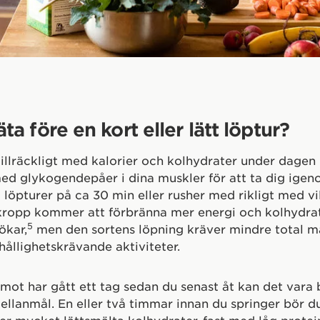
äta före en kort eller lätt löptur?
illräckligt med kalorier och kolhydrater under dagen
 med glykogendepåer i dina muskler för att ta dig igen
 löpturer på ca 30 min eller rusher med rikligt med vi
kropp kommer att förbränna mer energi och kolhydra
5
ökar,
men den sortens löpning kräver mindre total m
hållighetskrävande aktiviteter.
ot har gått ett tag sedan du senast åt kan det vara b
ellanmål. En eller två timmar innan du springer bör d