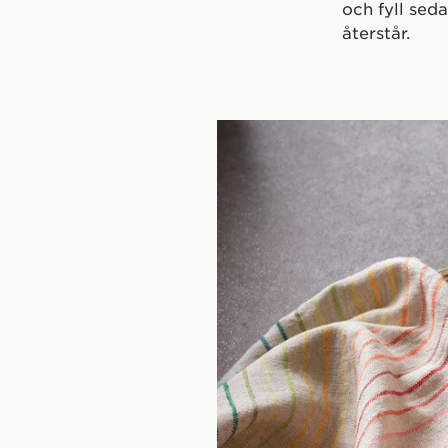
och fyll sed
återstår.