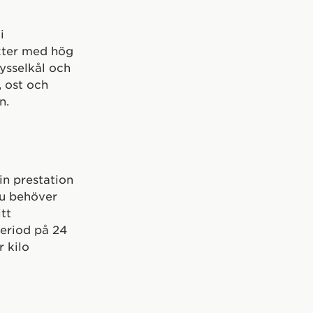
i
xter med hög
rysselkål och
, ost och
n.
in prestation
du behöver
tt
period på 24
 kilo