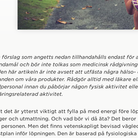
 förslag som angetts nedan tillhandahålls endast för
ndamål och bör inte tolkas som medicinsk rådgivning 
den här artikeln är inte avsett att utfästa några hälso- 
anden om våra produkter. Rådgör alltid med läkare el
personal innan du påbörjar någon fysisk aktivitet ell
äringsrelaterad aktivitet.
tt det är ytterst viktigt att fylla på med energi före lö
er och utmattning. Och vad bör vi då äta? Det beror 
 personen. Men det finns vetenskapligt bevisad vägled
tplan inför löpningen. Den är baserad på fysiologiska 