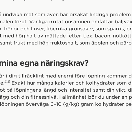
 undvika mat som även har orsakat lindriga problem 
len förut. Vanliga irritationsämnen omfattar baljvä
ex. bönor och linser, fiberrika grönsaker, som sparris, b
t med hög halt av mättade fetter, t.ex. bacon, nötkött
 samt frukt med hög fruktoshalt, som äpplen och päro
 mina egna näringskrav?
år i dig tillräckligt med energi före löpning kommer d
2,3
e.
Exakt hur många kalorier och kolhydrater som 
t på löpningens längd och intensitet samt din vikt, di
ägg och din fitnessnivå. I allmänhet bör du under en 
löpningen överväga 6–10 (g/kg) gram kolhydrater per