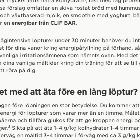
er mycket lättsmälta kolhydrater, fast med låg protein
issa förslag omfattar en skiva rostat bröd med hummu
 och växtbaserad mjölk, en smoothie med yoghurt, bä
er en
energibar från CLIF BAR
.
lågintensiva löpturer under 30 minuter behöver du in
et för dina vanor kring energipåfyllning på förhand, s
vanliga irritationsämnena som nämnts ovan. Med det 
ina vanliga måltider kring din träning för att se till 
tt röra på dig.
et med att äta före en lång löptur?
ngen före löpningen en stor betydelse. Du kommer at
nergi för löpturer som varar mer än en timme. Målet 
erna och tillföra glukos för att ge kroppen energi o
3
er.
Sikta på att äta 1–4 g/kg kolhydrater 1–4 timmar
rväg en måltid 3–4 timmar i förväg med ca 3 g/kg k