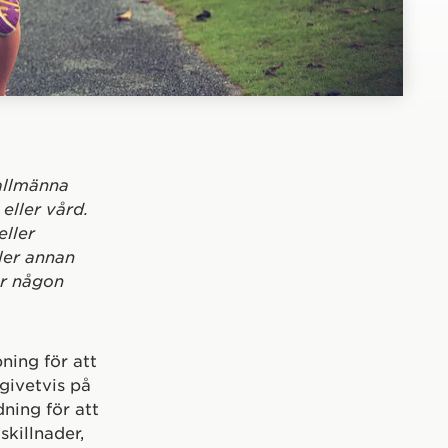
 allmänna
eller vård.
eller
ler annan
er någon
pning för att
givetvis på
ning för att
skillnader,