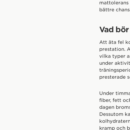
mattolerans 
bättre chans
Vad bör 
Att äta fel 
prestation. A
vilka typer 
under aktivi
träningsperi
presterade s
Under timmar
fiber, fett 
dagen bromsa
Dessutom ka
kolhydratern
kramp och b