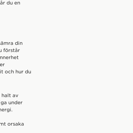
år du en
rsämra din
u förstår
ynnerhet
er
it och hur du
 halt av
iga under
ergi.
amt orsaka