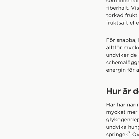
som innehåll
fiberhalt. V
torkad frukt
fruktsaft ell
För snabba, 
alltför myck
undviker de 
schemalägga d
energin för a
Hur är d
Här har näri
mycket mer e
glykogendepå
undvika hung
3
springer.
Öve