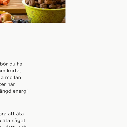
 bör du ha
om korta,
la mellan
ter när
ängd energi
ra att äta
u äta något