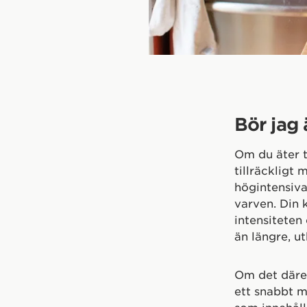
Bör jag 
Om du äter t
tillräckligt
högintensiva
varven. Din 
intensiteten 
än längre, ut
Om det därem
ett snabbt m