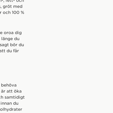
-, fett- och
s, gröt med
r och 100 %
te oroa dig
å länge du
sagt bör du
att du får
t behöva
är att öka
ch samtidigt
 innan du
olhydrater