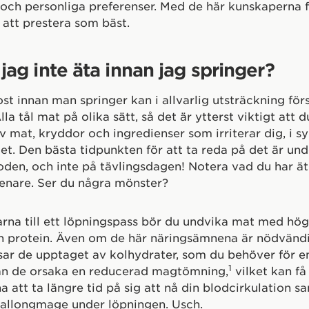
och personliga preferenser. Med de här kunskaperna f
 att prestera som bäst.
jag inte äta innan jag springer?
kost innan man springer kan i allvarlig utsträckning fö
lla tål mat på olika sätt, så det är ytterst viktigt att d
av mat, kryddor och ingredienser som irriterar dig, i s
tet. Den bästa tidpunkten för att ta reda på det är und
oden, och inte på tävlingsdagen! Notera vad du har ät
enare. Ser du några mönster?
na till ett löpningspass bör du undvika mat med hög
och protein. Även om de här näringsämnena är nödvänd
r de upptaget av kolhydrater, som du behöver för en
1
n de orsaka en reducerad magtömning,
vilket kan få
a att ta längre tid på sig att nå din blodcirkulation s
allongmage under löpningen. Usch.