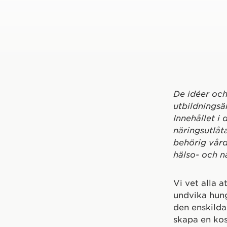
De idéer och
utbildningsä
Innehållet i 
näringsutlåt
behörig vård
hälso- och n
Vi vet alla a
undvika hung
den enskilda
skapa en kos