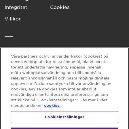
Integritet
Cookies
Fakta avseende näring och ingredienser som anges här
och på förpackningen kan variera. Information på
förpackningen återspeglar det faktiska innehållet.
Villkor
Support
Våra partners och vi använder kakor (cookies) på
Vanliga frågor
Kontakta oss
denna webbplats för olika ändamål, bland annat
för att underlätta navigering, anpassa innehåll,
mäta webbplatsanvändning och tillhandahålla
relevant annonsinnehåll och bästa möjliga digitala
Följ oss på:
upplevelse. Du kan samtycka till vår användning av
cookies, avvisa cookies som inte är absolut
nödvändiga eller hantera dina preferenser genom
att klicka på "Cookieinställningar". Läs mer i vårt
meddelande om
cookies.
Cookieinställningar