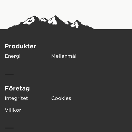
kan vilken prestationsinriktad
Ingredienser: Tapiokasirap, rörsocker,
idrottare som helst som
maltodextrin, vatten, geleringsmedel (pektin),
behöver snabb energi gynnas
salt, surhetsregelerande medel (citronsyra,
kaliumcitrater), arom, solrosolja,
av CLIF BLOKS.
ytbehandlingsmedel (karnaubavax).
Upp till 12
Rekommendationer för användning:
stycken per dag beroende på aktivitet. Ät 3 till
Produkter
6 stycken varje timme under aktivitet. Drick
Energi
Mellanmål
alltid vatten i samband med konsumtionen.
Överskrid inte den rekommenderade
Varning:
dosen för dagligt intag. Kosttillskott bör inte
användas som alternativ till en varierad kost.
Produkten ska förvaras utom räckhåll för små
barn.
Företag
Integritet
Cookies
Fakta avseende näring och ingredienser som anges här
och på förpackningen kan variera. Information på
Villkor
förpackningen återspeglar det faktiska innehållet.