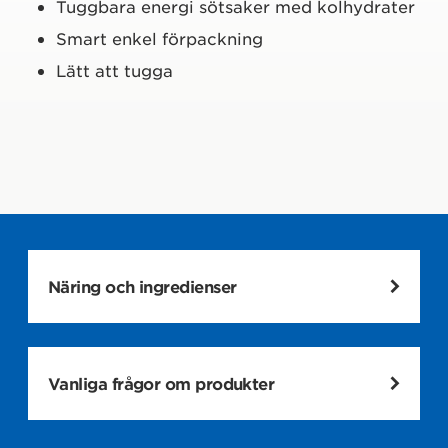
Tuggbara energi sötsaker med kolhydrater
Smart enkel förpackning
Lätt att tugga
Näring och ingredienser
TUGGBARA ENERGI SÖTSAKER MED
MARGARITASMAK OCH KOLHYDRATER
Vanliga frågor om produkter
Per rekommenderad
Näring och
Per
dos för dagligt intag
ingredienser
100g
(12 stycken)