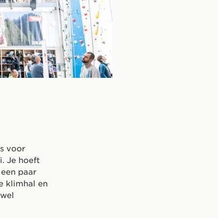
ls voor
. Je hoeft
n een paar
 klimhal en
 wel