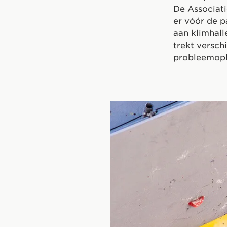
De Associati
er vóór de p
aan klimhall
trekt versch
probleemoplo