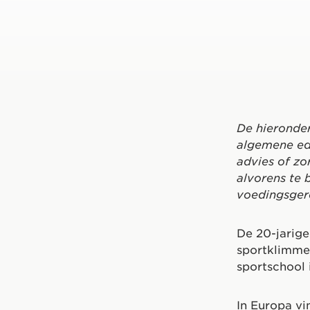
De hieronder
algemene ed
advies of zo
alvorens te 
voedingsgere
De 20-jarige
sportklimmer
sportschool 
In Europa vin