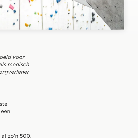
doeld voor
als medisch
zorgverlener
ste
 een
 al zo’n 500.