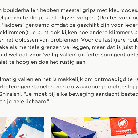
n boulderhallen hebben meestal grips met kleurcodes.
ijke route die je kunt blijven volgen. (Routes voor b
‘ladders’ genoemd omdat ze geschikt zijn voor ieder
eklimmen.) Je kunt ook kijken hoe andere klimmers 
er het oplossen van problemen. Voor de lastigere rou
ieke als mentale grenzen verleggen, maar dat is juist h
d wel dat voor ‘veilig vallen’ (in feite: springen) oe
niet te hoog en doe het rustig aan.
elmatig vallen en het is makkelijk om ontmoedigd te 
erbeteringen stapelen zich op waardoor je dichter bij 
Shiraishi. “Je moet bij elke beweging aandacht beste
n je hele lichaam.”