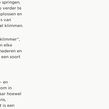
 springen.
o verder te
oplossen en
rs van
el klimmen.
 klimmer”,
an elke
enaderen en
 een soort
- en
 om in
aar hoewel
ns,
t is een