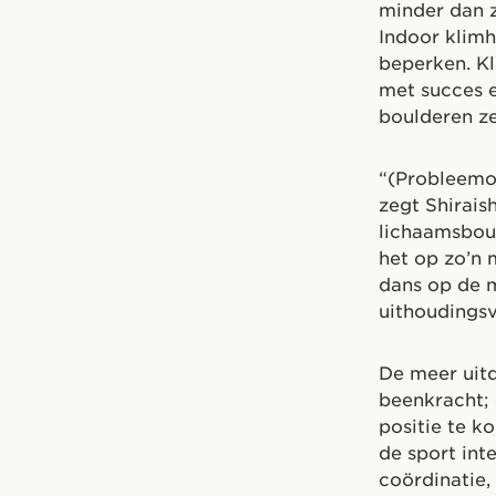
minder dan z
Indoor klimh
beperken. Kl
met succes e
boulderen ze
“(Probleemop
zegt Shirais
lichaamsbouw
het op zo’n 
dans op de m
uithoudings
De meer uit
beenkracht;
positie te 
de sport inte
coördinatie,