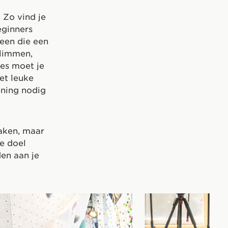
 Zo vind je
eginners
een die een
klimmen,
tes moet je
et leuke
fening nodig
raken, maar
je doel
den aan je