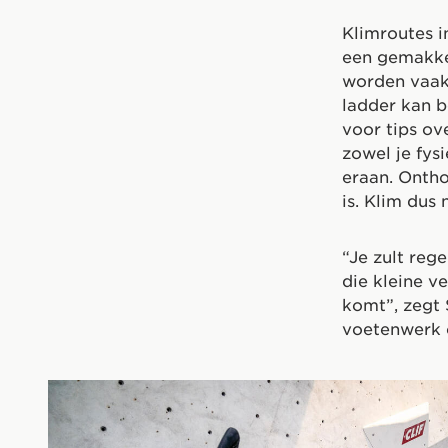
Klimroutes i
een gemakkel
worden vaak 
ladder kan b
voor tips ov
zowel je fys
eraan. Onthou
is. Klim dus 
“Je zult reg
die kleine v
komt”, zegt 
voetenwerk e