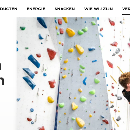
DUCTEN
ENERGIE
SNACKEN
WIE WIJ ZIJN
VE
n
m