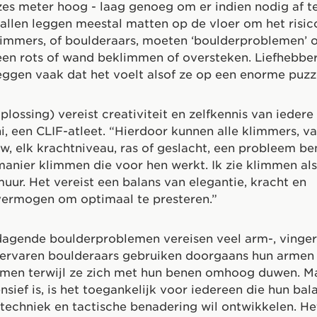
es meter hoog - laag genoeg om er indien nodig af te
allen leggen meestal matten op de vloer om het risic
immers, of boulderaars, moeten ‘boulderproblemen’ 
en rots of wand beklimmen of oversteken. Liefhebbe
ggen vaak dat het voelt alsof ze op een enorme puzz
lossing) vereist creativiteit en zelfkennis van iedere
hi, een CLIF-atleet. “Hierdoor kunnen alle klimmers, v
, elk krachtniveau, ras of geslacht, een probleem b
manier klimmen die voor hen werkt. Ik zie klimmen als
uur. Het vereist een balans van elegantie, kracht en
vermogen om optimaal te presteren.”
dagende boulderproblemen vereisen veel arm-, vinger
 ervaren boulderaars gebruiken doorgaans hun armen
komen terwijl ze zich met hun benen omhoog duwen. M
nsief is, is het toegankelijk voor iedereen die hun bala
 techniek en tactische benadering wil ontwikkelen. He