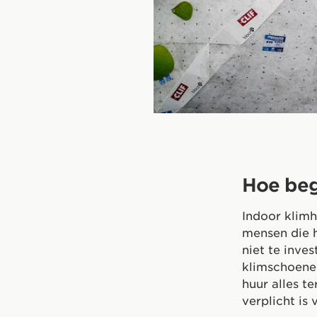
Hoe beg
Indoor klimh
mensen die h
niet te inve
klimschoene
huur alles t
verplicht is