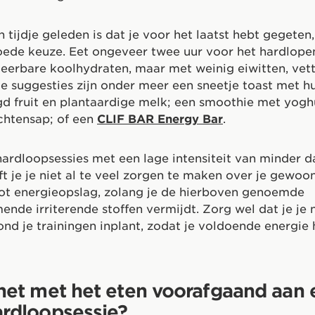
n tijdje geleden is dat je voor het laatst hebt gegeten,
oede keuze. Eet ongeveer twee uur voor het hardlope
rteerbare koolhydraten, maar met weinig eiwitten, vet
le suggesties zijn onder meer een sneetje toast met 
 fruit en plantaardige melk; een smoothie met yogh
chtensap; of een
CLIF BAR Energy Bar
.
hardloopsessies met een lage intensiteit van minder 
t je je niet al te veel zorgen te maken over je gewoo
tot energieopslag, zolang je de hierboven genoemde
nde irriterende stoffen vermijdt. Zorg wel dat je je
ond je trainingen inplant, zodat je voldoende energie
 het met het eten voorafgaand aan 
ardloopsessie?