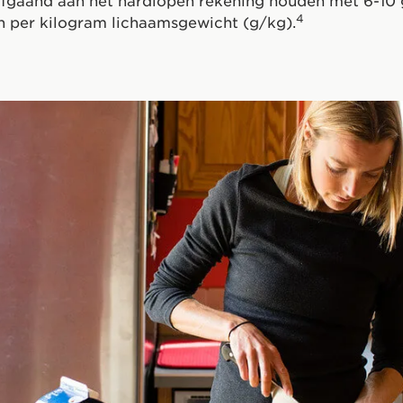
afgaand aan het hardlopen rekening houden met 6-10
4
n per kilogram lichaamsgewicht (g/kg).