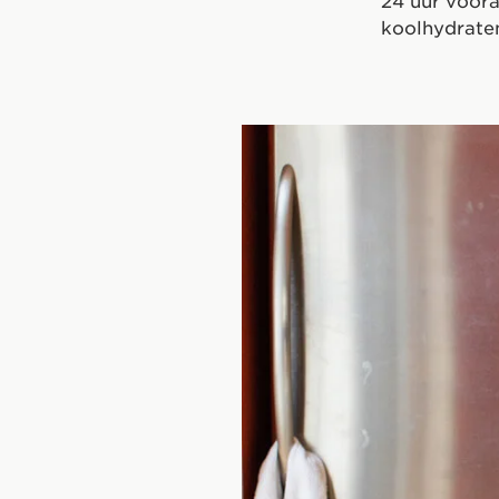
24 uur voor
koolhydrate