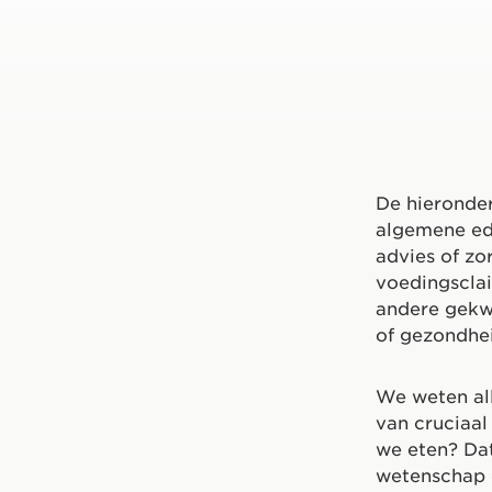
De hieronder
algemene ed
advies of zo
voedingsclai
andere gekwa
of gezondhei
We weten al
van cruciaa
we eten? Dat
wetenschap o