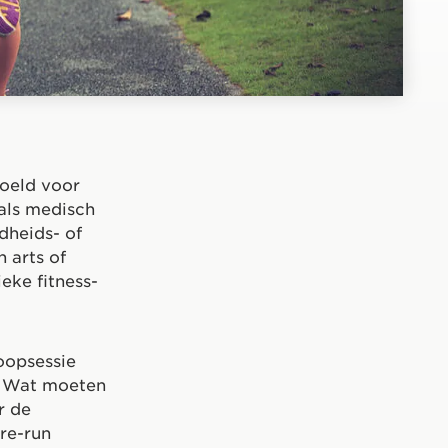
doeld voor
als medisch
dheids- of
 arts of
eke fitness-
oopsessie
. Wat moeten
r de
re-run