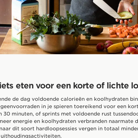
iets eten voor een korte of lichte l
ende de dag voldoende calorieën en koolhydraten bin
ogeenvoorraden in je spieren toereikend voor een kort
n 30 minuten, of sprints met voldoende rust tussendoo
meer energie en koolhydraten verbranden naarmate de
aar dit soort hardloopsessies vergen in totaal minde
 uithoudingsactiviteiten.