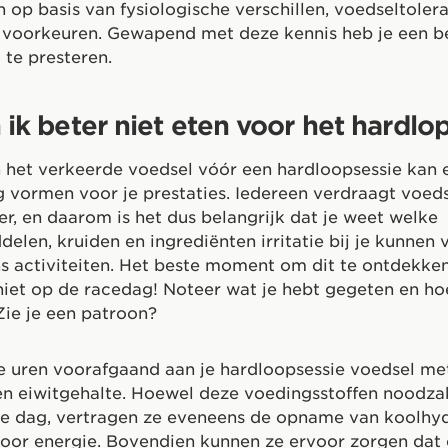
 op basis van fysiologische verschillen, voedseltolera
e voorkeuren. Gewapend met deze kennis heb je een b
te presteren.
ik beter niet eten voor het hardlo
 het verkeerde voedsel vóór een hardloopsessie kan 
vormen voor je prestaties. Iedereen verdraagt voed
r, en daarom is het dus belangrijk dat je weet welke
elen, kruiden en ingrediënten irritatie bij je kunnen
ns activiteiten. Het beste moment om dit te ontdekken 
 niet op de racedag! Noteer wat je hebt gegeten en hoe
Zie je een patroon?
e uren voorafgaand aan je hardloopsessie voedsel m
 en eiwitgehalte. Hoewel deze voedingsstoffen noodzak
e dag, vertragen ze eveneens de opname van koolhydr
voor energie. Bovendien kunnen ze ervoor zorgen dat