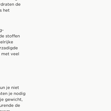
ydraten de
s het
g-
e stoffen
elrijke
erzadigde
t met veel
un je niet
ten je nodig
 je gewicht,
durende de