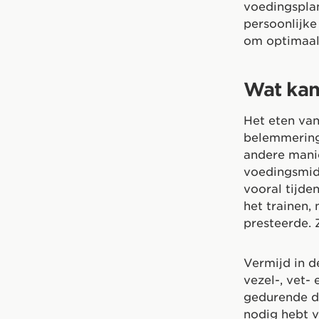
voedingsplan
persoonlijk
om optimaal 
Wat kan 
Het eten van
belemmering 
andere manie
voedingsmidd
vooral tijde
het trainen,
presteerde. 
Vermijd in d
vezel-, vet-
gedurende d
nodig hebt 