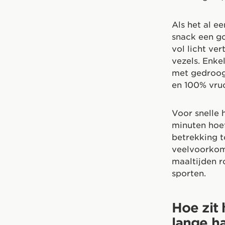
Als het al ee
snack een g
vol licht ve
vezels. Enke
met gedroogd
en 100% vru
Voor snelle 
minuten hoef
betrekking 
veelvoorkome
maaltijden r
sporten.
Hoe zit
lange h