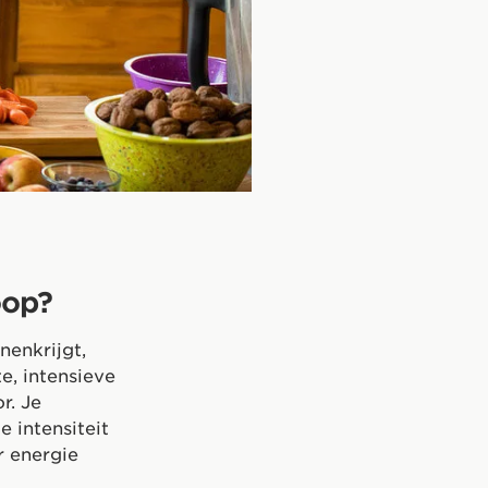
oop?
nenkrijgt,
e, intensieve
r. Je
 intensiteit
r energie