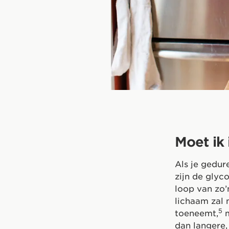
Moet ik 
Als je gedur
zijn de glyc
loop van zo’
lichaam zal 
5
toeneemt,
m
dan langere,