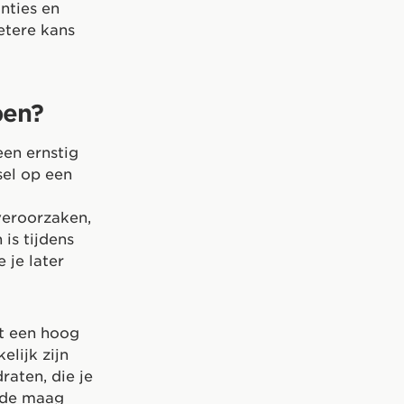
nties en
etere kans
pen?
een ernstig
sel op een
 veroorzaken,
is tijdens
 je later
et een hoog
elijk zijn
aten, die je
 de maag