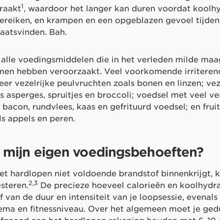
1
raakt
, waardoor het langer kan duren voordat koolh
ereiken, en krampen en een opgeblazen gevoel tijden
aatsvinden. Bah.
alle voedingsmiddelen die in het verleden milde maa
en hebben veroorzaakt. Veel voorkomende irriterend
eer vezelrijke peulvruchten zoals bonen en linzen; vez
s asperges, spruitjes en broccoli; voedsel met veel v
s bacon, rundvlees, kaas en gefrituurd voedsel; en frui
ls appels en peren.
n mijn eigen voedingsbehoeften?
het hardlopen niet voldoende brandstof binnenkrijgt, k
2,3
steren.
De precieze hoeveel calorieën en koolhydra
f van de duur en intensiteit van je loopsessie, evenals
ema en fitnessniveau. Over het algemeen moet je ge