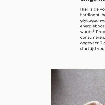
Hier is de v
hardloopt, h
glycogeenvoo
energieboos
3
wordt.
Probe
consumeren.
ongeveer 3 
starttijd voo