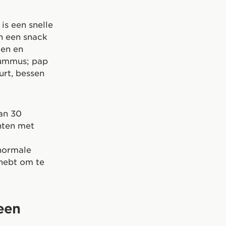
 is een snelle
n een snack
ten en
hummus; pap
urt, bessen
dan 30
nten met
 normale
 hebt om te
een