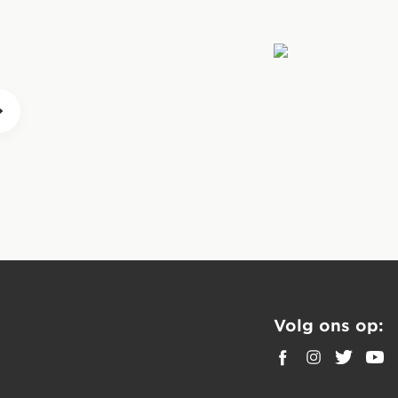
F BARs, met een mix
n de energie die ze
baarheid en
en actieve mensen die
, rijstmeel,
SOLAAT
ssa 5.5 %,
rhoudingen), natuurlijke
and aan de training
ie geleverd wordt
 intensiteit, zoals
enuttigd om de honger
 Informatie op de verpakking
n ook genuttigd
 op peil te houden.
Volg ons op: