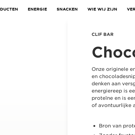
DUCTEN
ENERGIE
SNACKEN
WIE WIJ ZIJN
VE
CLIF BAR
Choc
Onze originele e
en chocoladesni
denken aan versg
energiereep is e
proteïne en is ee
of avontuurlijke a
Bron van prot