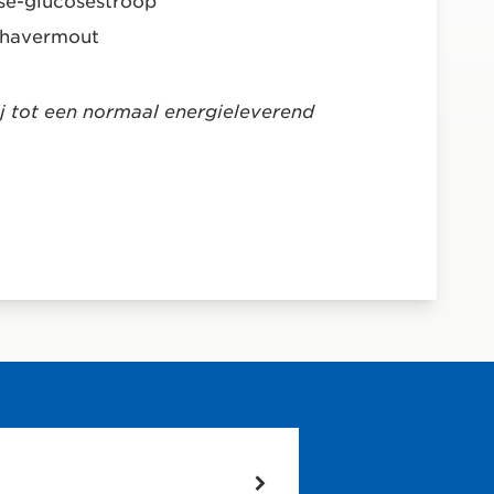
se-glucosestroop
havermout
ij tot een normaal energieleverend