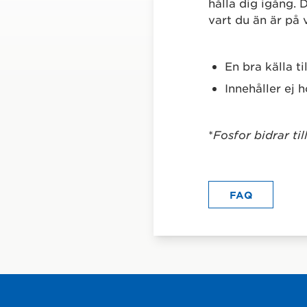
hålla dig igång. 
vart du än är på 
En bra källa t
Innehåller ej 
*
Fosfor bidrar t
FAQ