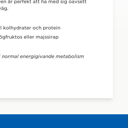
Den är perfekt att ha med sig oavsett
väg.
ill kolhydrater och protein
högfruktos eller majssirap
ill normal energigivande metabolism