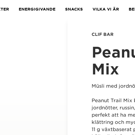
TER
ENERGIGIVANDE
SNACKS
VILKA VI ÄR
BE
CLIF BAR
Peanu
Mix
Müsli med jordnö
Peanut Trail Mix 
jordnötter, russ
perfekt att ha me
klättring och myc
11 g växtbaserat 