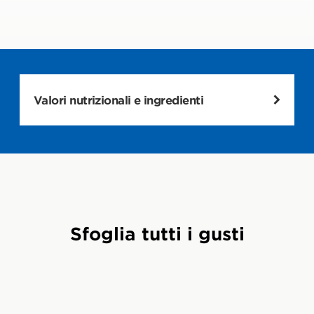
Valori nutrizionali e ingredienti
Barretta all'avena e scaglie di cioccolato
Informazioni
Per Barretta
Per 100g
nutrizionali
(28g)
Valore
1596 kJ /
447 kJ / 106
379 kcal
kcal
energetico
Sfoglia tutti i gusti
Grassi
9g
2,5g
di cui saturi
2,7g
0,8g
Carboidrati
56g
16g