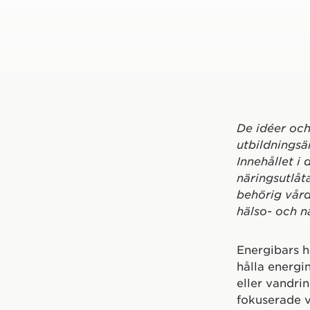
De idéer och
utbildningsä
Innehållet i 
näringsutlåt
behörig vård
hälso- och n
Energibars ha
hålla energi
eller vandri
fokuserade v