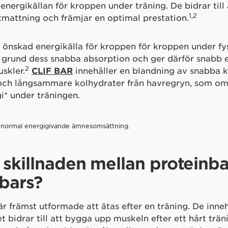
energikällan för kroppen under träning. De bidrar till 
1,2
mattning och främjar en optimal prestation.
 önskad energikälla för kroppen för kroppen under fy
å grund dess snabba absorption och ger därför snabb en
2
skler.
CLIF BAR
innehåller en blandning av snabba 
 och långsammare kolhydrater från havregryn, som o
i* under träningen.
ill normal energigivande ämnesomsättning.
 skillnaden mellan proteinb
bars?
är främst utformade att ätas efter en träning. De inneh
et bidrar till att bygga upp muskeln efter ett hårt trän