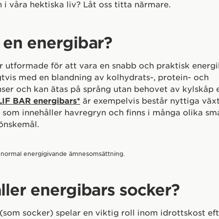
 i våra hektiska liv? Låt oss titta närmare.
 en energibar?
r utformade för att vara en snabb och praktisk energi
gtvis med en blandning av kolhydrats-, protein- och
nser och kan ätas på språng utan behovet av kylskåp e
LIF BAR energibars*
är exempelvis består nyttiga väx
, som innehåller havregryn och finns i många olika s
 önskemål.
ill normal energigivande ämnesomsättning.
ller energibars socker?
(som socker) spelar en viktig roll inom idrottskost ef