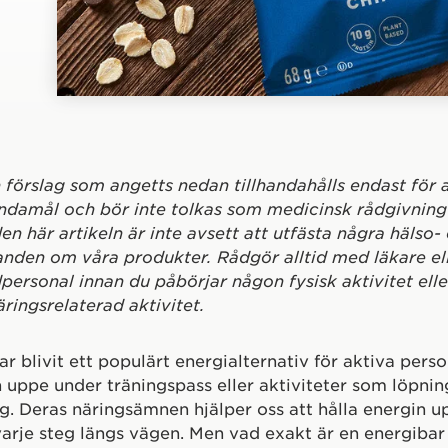
 förslag som angetts nedan tillhandahålls endast för
ndamål och bör inte tolkas som medicinsk rådgivning 
den här artikeln är inte avsett att utfästa några hälso- 
anden om våra produkter. Rådgör alltid med läkare el
personal innan du påbörjar någon fysisk aktivitet ell
äringsrelaterad aktivitet.
r blivit ett populärt energialternativ för aktiva perso
n uppe under träningspass eller aktiviteter som löpnin
ng. Deras näringsämnen hjälper oss att hålla energin 
arje steg längs vägen. Men vad exakt är en energibar