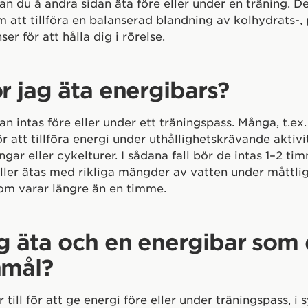
an du å andra sidan äta före eller under en träning. D
 att tillföra en balanserad blandning av kolhydrats-,
ser för att hålla dig i rörelse.
r jag äta energibars?
an intas före eller under ett träningspass. Många, t.ex
 att tillföra energi under uthållighetskrävande aktivite
gar eller cykelturer. I sådana fall bör de intas 1–2 ti
eller ätas med rikliga mängder av vatten under måttlig
som varar längre än en timme.
g äta och en energibar som 
nmål?
 till för att ge energi före eller under träningspass, i