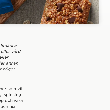
 allmänna
eller vård.
eller
ler annan
er någon
ner som vill
g, spinning
upp och vara
 och hur