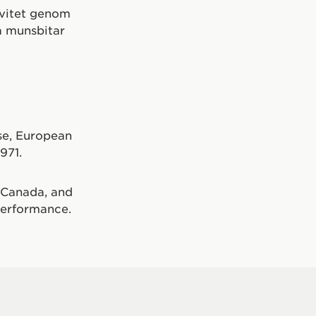
tivitet genom
a munsbitar
se, European
971.
f Canada, and
Performance.