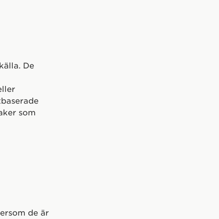
källa. De
ller
tbaserade
maker som
tersom de är