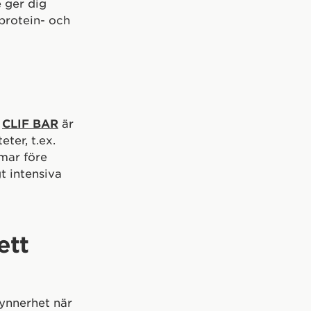
e ger dig
 protein- och
.
CLIF BAR
är
ter, t.ex.
mmar före
t intensiva
ett
 synnerhet när