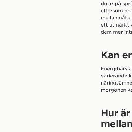
du är på spr
eftersom de 
mellanmålsal
ett utmärkt 
dem mer intr
Kan en
Energibars är
varierande k
näringsämne
morgonen kan
Hur är 
mella