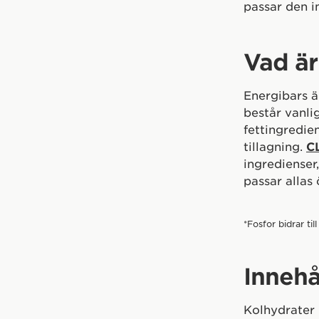
passar den in
Vad är
Energibars ä
består vanli
fettingredie
tillagning.
C
ingredienser
passar allas
*Fosfor bidrar t
Innehå
Kolhydrater 