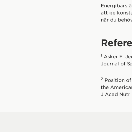
Energibars är
att ge konst
när du behöv
Refere
1
Asker E. Je
Journal of S
2
Position of
the American
J Acad Nutr 