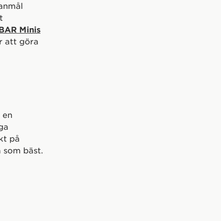
lanmål
t
BAR Minis
r att göra
a en
iga
kt på
a som bäst.