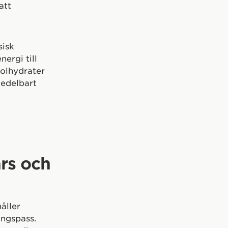
att
sisk
ergi till
kolhydrater
medelbart
ars och
åller
ingspass.