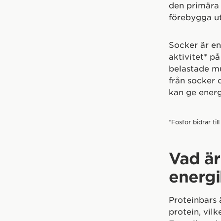
den primära 
förebygga ut
Socker är en
aktivitet* p
belastade mu
från socker
kan ge energ
*Fosfor bidrar t
Vad är
energi
Proteinbars 
protein, vilk