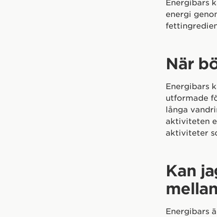
Energibars k
energi genom
fettingredien
När bö
Energibars k
utformade för
långa vandrin
aktiviteten 
aktiviteter 
Kan ja
mella
Energibars är