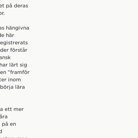
et på deras
r.
as hängivna
de här
egistrerats
der förstår
kansk
ar lärt sig
men ”framför
rter inom
börja lära
la ett mer
åra
 på en
d