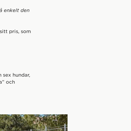
så enkelt den
sitt pris, som
h sex hundar,
a” och