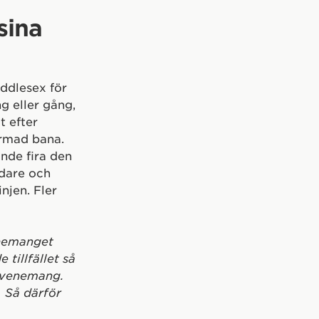
sina
iddlesex för
g eller gång,
t efter
ormad bana.
unde fira den
idare och
njen. Fler
venemanget
 tillfället så
” evenemang.
. Så därför