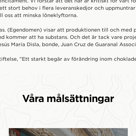
citament. Vi förstår att det här är kritiskt för vårt 
 ett stort behov i flera leveranskedjor och uppmuntrar
ill oss att minska löneklyftorna.
as. (Egendomen) visar att produktionen till och med på
nd kommer att ha substans. Och det är tack vare pro
 Jesús María Disla, bonde, Juan Cruz de Guaranal Associ
iftelse, ”Ett starkt begär av förändring inom choklade
Våra målsättningar