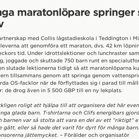
ga maratonlöpare springer 
v
partnerskap med Collis lågstadieskola i Teddington i M
leverna att genomföra ett maraton, dvs. 42 km löpnin
eckors tid. Under idrottslektioner och lunchraster sam
g, joggade och skuttade 750 barn runt en specialutf
en slutade lektionerna tidigt så att maratonlöparna k
tern tillsammans genom att springa genom vattenspr
da OS-facklor när de förflyttades sig i parad till målli
: de drog även in 5 500 GBP till en ny lekplats.
kligen roligt att hjälpa till att organisera det här e
ga glada barn. T-shirtarna och Clifs energibars gjorde
h barnen var så stolta att vara en del av ett ”riktigt
e gått, eller så hade det varit för dyrt för många barn
onsorerna jättemycket.
– Förälder och organisatör