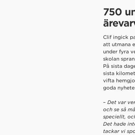
750 un
ärevar
Clif ingick 
att utmana e
under fyra v
skolan spran
På sista dag
sista kilome
vifta hemgjor
goda nyheter
–
Det var ver
och se så mån
speciellt, oc
Det hade int
tackar vi sp