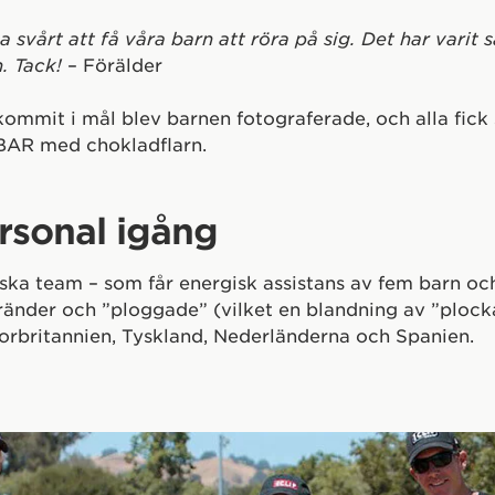
a svårt att få våra barn att röra på sig. Det har varit 
. Tack!
– Förälder
kommit i mål blev barnen fotograferade, och alla fick 
 BAR med chokladflarn.
rsonal igång
iska team – som får energisk assistans av fem barn oc
ränder och ”ploggade” (vilket en blandning av ”plock
torbritannien, Tyskland, Nederländerna och Spanien.