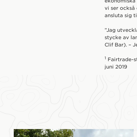
ekonomiska in
vi ser också
ansluta sig t
”Jag utveckl
stycke av la
Clif Bar). –
1
Fairtrade-st
juni 2019