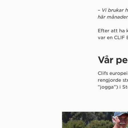
–
Vi brukar h
här månaden
Efter att ha 
var en CLIF
Vår pe
Clifs europe
rengjorde st
”jogga”) i S