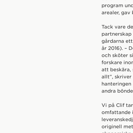
program und
arealer, gav
Tack vare d
partnerskap 
gårdarna ett
år 2016). – 
och sköter s
forskare ino
att beskära,
allt”, skriv
hanteringen 
andra bönder
Vi på Clif ta
omfattande i
leveransked
originell me