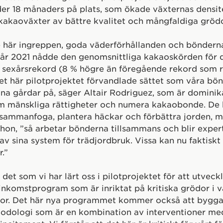
er 18 månaders på plats, som ökade växternas densit
 kakaoväxter av bättre kvalitet och mångfaldiga grödo
e här ingreppen, goda väderförhållanden och böndern
år 2021 nådde den genomsnittliga kakaoskörden för 
 sexårsrekord (8 % högre än föregående rekord som r
Det här pilotprojektet förvandlade sättet som våra bön
ina gårdar på, säger Altair Rodriguez, som är domini
m mänskliga rättigheter och numera kakaobonde. De h
 sammanfoga, plantera häckar och förbättra jorden, 
er hon, ”så arbetar bönderna tillsammans och blir expe
av sina system för trädjordbruk. Vissa kan nu faktiskt 
.”
r det som vi har lärt oss i pilotprojektet för att utveck
nkomstprogram som är inriktat på kritiska grödor i v
jor. Det här nya programmet kommer också att bygga
todologi som är en kombination av interventioner me