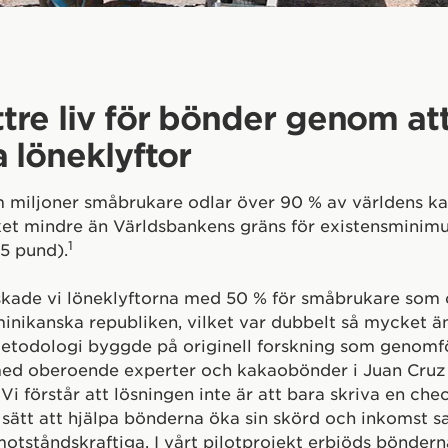
ttre liv för bönder genom at
 löneklyftor
 miljoner småbrukare odlar över 90 % av världens ka
t mindre än Världsbankens gräns för existensminim
1
55 pund).
skade vi löneklyftorna med 50 % för småbrukare som 
ominikanska republiken, vilket var dubbelt så mycket än
metodologi byggde på originell forskning som genomf
ed oberoende experter och kakaobönder i Juan Cruz
Vi förstår att lösningen inte är att bara skriva en che
a sätt att hjälpa bönderna öka sin skörd och inkomst 
motståndskraftiga. I vårt pilotprojekt erbjöds böndern