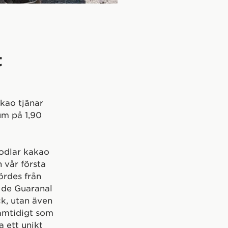
t
kao tjänar
um på 1,90
odlar kakao
 vår första
ördes från
 de Guaranal
ck, utan även
samtidigt som
a ett unikt