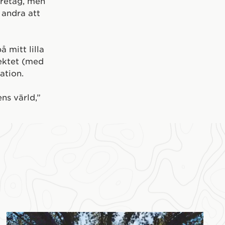
företag, men
 andra att
 mitt lilla
jektet (med
ation.
ns värld,”