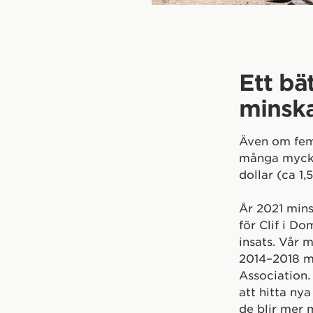
Ett bä
minska
Även om fem
många mycke
dollar (ca 1,
År 2021 min
för Clif i D
insats. Vår 
2014–2018 m
Association. 
att hitta ny
de blir mer 