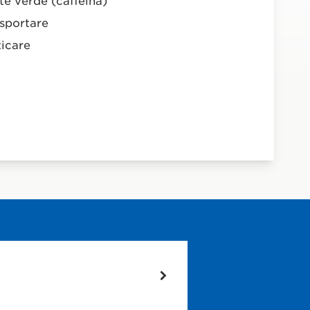
 tè verde (caffeina)
nsportare
ticare