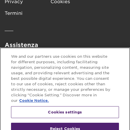
Privacy
Cookies
energia.
Termini
Assistenza
FAQ
Contattaci
We and our partners use cookies on this website
for different purposes, including facilitating
navigation, personalizing content, measuring site
usage, and providing relevant advertising and the
Seguici su:
best possible digital experience. You can consent
to our use of cookies, reject cookies other than
strictly necessary, or manage your preferences by
clicking “Cookie Setting.” Discover more in
our
Cookie Notice.
Cookies settings
Reject Cookies