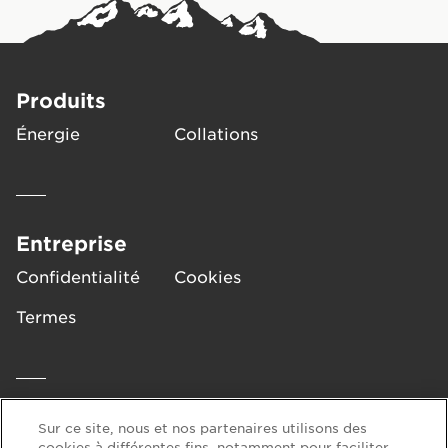
(glycérol), pâte de cacao* 1 %, cacao maigre en
poudre* 0.9 %, arômes naturels, sel, cacao
maigre en poudre alcalinisé* 0.5 %, émulsifiant
(lécithines de SOJA)*, antioxydant (extrait riche
Produits
en tocophérols). * Biologique
PEUT CONTENIR DES FRUITS À COQUE, DU
Énergie
Collations
LAIT, DU SÉSAME, DE L'ORGE, DU SEIGLE, DU
TRITICALE ET DU BLÉ.
Entreprise
Confidentialité
Cookies
Les données nutritionnelles et les ingrédients peuvent
différer entre le présent document et l’emballage. Les
Termes
informations figurant sur l’emballage reflètent le
contenu réel.
Aide
Sur ce site, nous et nos partenaires utilisons des
cookies à différentes fins, notamment pour faciliter