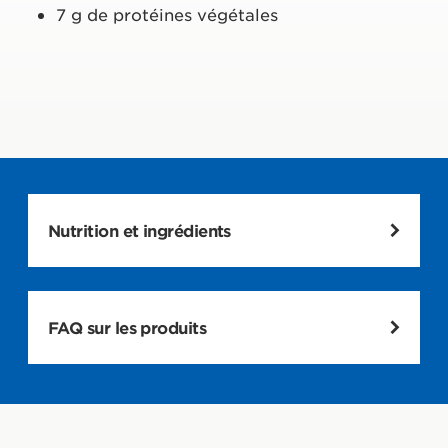
7 g de protéines végétales
Nutrition et ingrédients
Barre à l'avoine avec du chocolat et du
beurre d'arachide
FAQ sur les produits
Par barre
Valeur Nutritive
Per 100g
(50 g)
1909 kJ /
955 kJ / 228
Énergie
456 kcal
kcal
D’où proviennent les protéines
contenues dans la CLIF Nut Butter