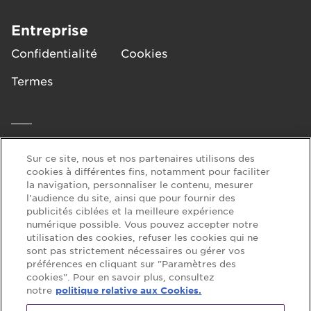
couper la faim et répondre
CONTENIR DES FRAGMENTS DE COQUILLE DE
aux besoins en glucides. Les
NOIX.
Entreprise
CLIF BAR peuvent également
Confidentialité
Cookies
Les données nutritionnelles et les ingrédients peuvent
être consommées comme
différer entre le présent document et l’emballage. Les
collation, entre les repas ou au
informations figurant sur l’emballage reflètent le
Termes
cours d’une longue journée
contenu réel.
bien remplie, pour aider à
maintenir son énergie.
Aide
Sur ce site, nous et nos partenaires utilisons des
cookies à différentes fins, notamment pour faciliter
FAQ
Nous contacter
la navigation, personnaliser le contenu, mesurer
l'audience du site, ainsi que pour fournir des
publicités ciblées et la meilleure expérience
numérique possible. Vous pouvez accepter notre
Suivez-nous sur :
utilisation des cookies, refuser les cookies qui ne
sont pas strictement nécessaires ou gérer vos
préférences en cliquant sur "Paramètres des
cookies". Pour en savoir plus, consultez
notre
politique relative aux Cookies.