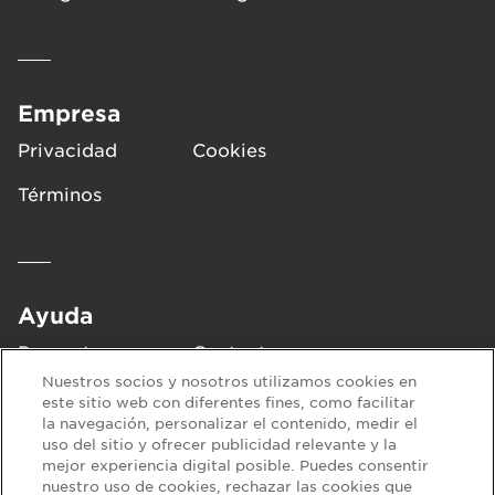
Empresa
Privacidad
Cookies
Términos
Ayuda
Preguntas
Contacto
frecuentes
Nuestros socios y nosotros utilizamos cookies en
este sitio web con diferentes fines, como facilitar
la navegación, personalizar el contenido, medir el
uso del sitio y ofrecer publicidad relevante y la
Síguenos en:
mejor experiencia digital posible. Puedes consentir
nuestro uso de cookies, rechazar las cookies que