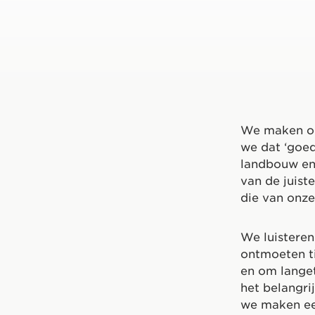
We maken ons
we dat ‘goed
landbouw en
van de juis
die van onz
We luisteren
ontmoeten ti
en om langet
het belangrij
we maken een