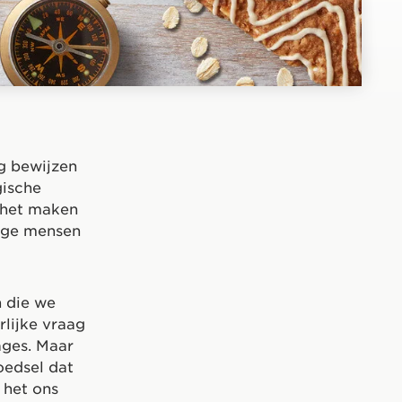
g bewijzen
gische
 het maken
ige mensen
n die we
lijke vraag
ages. Maar
voedsel dat
 het ons